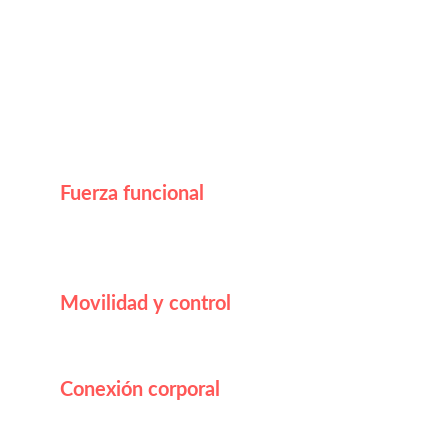
Solo necesitas ganas de moverte.
Qué vas a conseguir
Fuerza funcional
Desarrolla fuerza real utilizando tu propio 
cuerpo.
Movilidad y control
Mejora tu movilidad articular y coordinación.
Conexión corporal
Aprende a controlar tu cuerpo y moverte con 
fluidez.