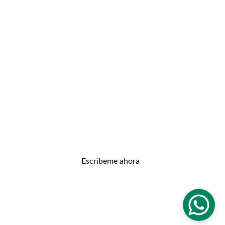
Transforma tu cuerpo y mente con nosotros.
INFIT PLAN
Info@24infit.com
+34 659178576
¿HABLAMOS?
Escríbeme ahora
RESPUESTA EN MENOS DE 24H
© 2026. All rights reserved.