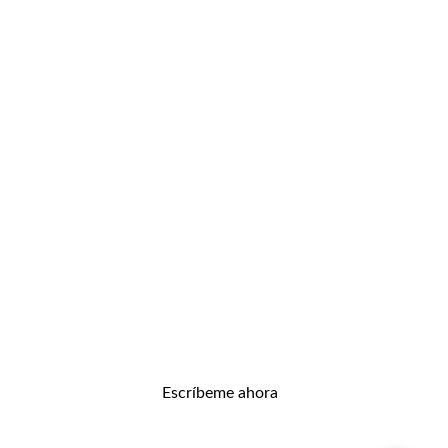
Entrena con sentido. Evoluciona de 
verdad.
Transforma tu cuerpo y mente con nosotros.
INFIT PLAN
Info@24infit.com
+34 659178576
¿HABLAMOS?
Escríbeme ahora
RESPUESTA EN MENOS DE 24H