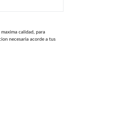
 maxima calidad, para
cion necesaria acorde a tus
INFIT PLAN
+34 659178576
Info@24infit.com