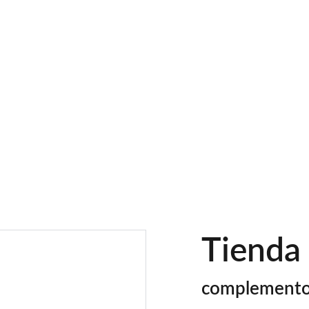
Actividades 24infit
Diagnostico
Contacto
Tienda 
complemento 