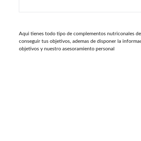
Aqui tienes todo tipo de complementos nutriconales de
conseguir tus objetivos, ademas de disponer la informa
objetivos y nuestro asesoramiento personal
Entrena con sentido. 
Evoluciona de verdad.
Transforma tu cuerpo y mente con nosotros.